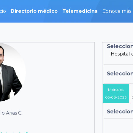
cio
(current)
Directorio médico
Telemedicina
Conoce más
Seleccion
Hospital 
Seleccio
Miércoles
05-08-2026
Seleccion
o Arias C.